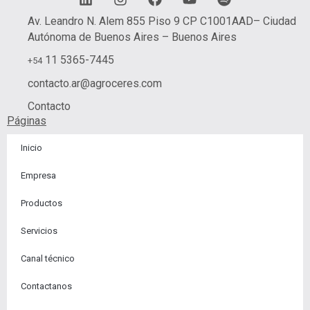
i
n
a
o
p
n
s
c
u
o
Av. Leandro N. Alem 855 Piso 9 CP C1001AAD– Ciudad
k
t
e
t
t
Autónoma de Buenos Aires – Buenos Aires
e
a
b
u
i
d
g
o
b
f
11 5365-7445
+54
i
r
o
e
y
contacto.ar@agroceres.com
n
a
k
m
Contacto
Páginas
Inicio
Empresa
Productos
Servicios
Canal técnico
Contactanos​