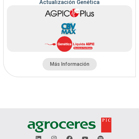
Actualización Genética
Más Información
L
I
F
Y
S