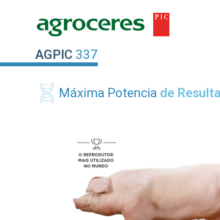
Ir
al
contenido
AGPIC
337
Máxima Potencia
de Result