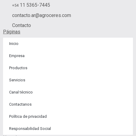
d
g
o
b
f
11 5365-7445
+54
i
r
o
e
y
contacto.ar@agroceres.com
n
a
k
m
Contacto
Páginas
Inicio
Empresa
Productos
Servicios
Canal técnico
Contactanos​
Política de privacidad
Responsabilidad Social