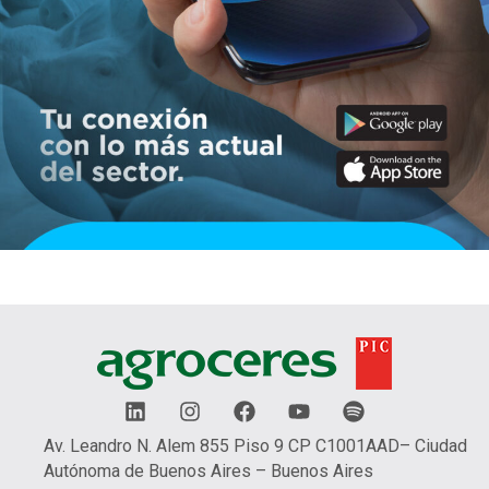
L
I
F
Y
S
i
n
a
o
p
n
s
c
u
o
Av. Leandro N. Alem 855 Piso 9 CP C1001AAD– Ciudad
k
t
e
t
t
Autónoma de Buenos Aires – Buenos Aires
e
a
b
u
i