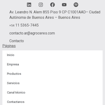
L
I
F
Y
S
i
n
a
o
p
n
s
c
u
o
Av. Leandro N. Alem 855 Piso 9 CP C1001AAD– Ciudad
k
t
e
t
t
Autónoma de Buenos Aires – Buenos Aires
e
a
b
u
i
d
g
o
b
f
11 5365-7445
+54
i
r
o
e
y
contacto.ar@agroceres.com
n
a
k
m
Contacto
Páginas
Inicio
Empresa
Productos
Servicios
Canal técnico
Contactanos​